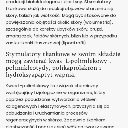
produkcji białek kolagenu i elastyny. Stymulatory
tkankowe służą do redukcji objawów starzenia się
skóry, takich jak wiotkość. Mogą być stosowane do
powiększania objętości okolic skóry (wolumetria),
szczególnie do korekty ubytków skóry, bruzd,
zmarszczek, fałdów skórnych, blizn lub w przypadku
zaniku tkanki tłuszczowej (lipoatrofii).
Stymulatory tkankowe w swoim składzie
mogą zawierać kwas L-polimlekowy ,
polinukleotydy, polikaprolakron i
hydroksyapaptyt wapnia.
Kwas L-polimlekowy to związek chemiczny
występujący fizjologicznie w organizmie, który
poprzez pobudzanie wytwarzania włókien
kolagenowych i elastynowych, przyczynia się do
pobudzania i uruchamiania procesów
regeneracyjnych w skórze. Zapewnia tkankom
elastyczność i poprzez sieć włókien tworzy swego