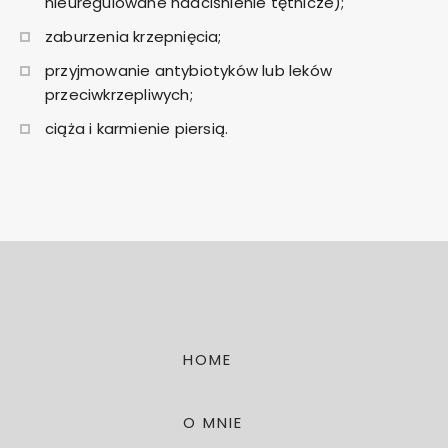
nieuregulowane nadciśnienie tętnicze);
zaburzenia krzepnięcia;
przyjmowanie antybiotyków lub leków
przeciwkrzepliwych;
ciąża i karmienie piersią.
HOME
O MNIE