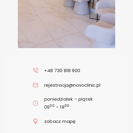
+48 730 818 900
rejestracja@novoclinic.pl
poniedziałek – piątek
00
00
09
– 18
zobacz mapę