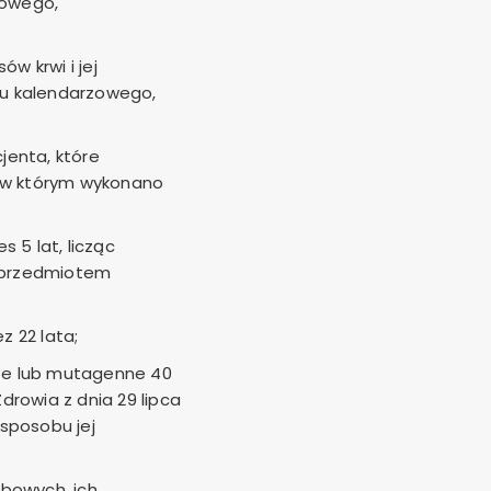
zowego,
w krwi i jej
oku kalendarzowego,
enta, które
, w którym wykonano
 5 lat, licząc
 przedmiotem
 22 lata;
ze lub mutagenne 40
Zdrowia z dnia 29 lipca
sposobu jej
bowych, ich