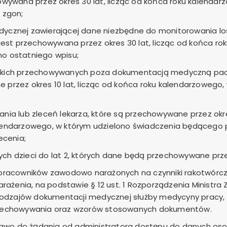
owywana przez okres 30 lat, licząc od końca roku kalendar
 zgon;
ycznej zawierającej dane niezbędne do monitorowania losó
 jest przechowywana przez okres 30 lat, licząc od końca r
o ostatniego wpisu;
skich przechowywanych poza dokumentacją medyczną pacj
 przez okres 10 lat, licząc od końca roku kalendarzowego
nia lub zleceń lekarza, które są przechowywane przez okres
lendarzowego, w którym udzielono świadczenia będącego
ecenia;
h dzieci do lat 2, których dane będą przechowywane przez
 pracowników zawodowo narażonych na czynniki rakotwórc
arażenia, na podstawie § 12 ust. 1 Rozporządzenia Ministra 
 rodzajów dokumentacji medycznej służby medycyny pracy, 
rzechowywania oraz wzorów stosowanych dokumentów.
rawo do żądania od administratora dostępu do danych oso