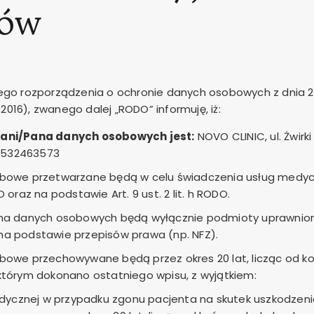
tów
nego rozporządzenia o ochronie danych osobowych z dnia 27 
05.2016), zwanego dalej „RODO” informuję, iż:
ani/Pana danych osobowych jest:
NOVO CLINIC, ul. Żwirki
 9532463573
bowe przetwarzane będą w celu świadczenia usług medy
ODO oraz na podstawie Art. 9 ust. 2 lit. h RODO.
na danych osobowych będą wyłącznie podmioty uprawnion
a podstawie przepisów prawa (np. NFZ).
owe przechowywane będą przez okres 20 lat, licząc od k
tórym dokonano ostatniego wpisu, z wyjątkiem:
ycznej w przypadku zgonu pacjenta na skutek uszkodzenia 