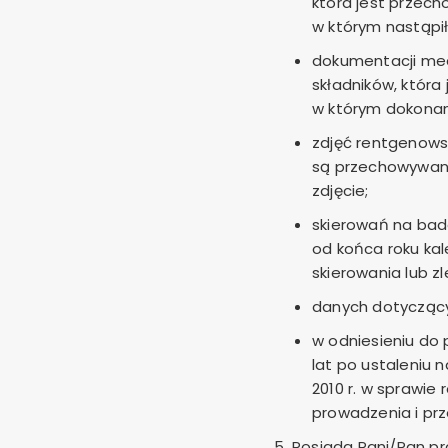
która jest przech
w którym nastąpił
dokumentacji med
składników, która
w którym dokonan
zdjęć rentgenow
są przechowywane
zdjęcie;
skierowań na bada
od końca roku ka
skierowania lub zl
danych dotyczącyc
w odniesieniu do
lat po ustaleniu n
2010 r. w sprawie
prowadzenia i p
Posiada Pani/Pan p