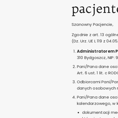
pacjen
Szanowny Pacjencie,
Zgodnie z art. 13 ogól
(Dz. Urz. UE L 119 z 04.
Administratorem P
310 Bydgoszcz, NIP:
Pani/Pana dane oso
Art. 6 ust. 1 lit. c R
Odbiorcami Pani/Pa
danych osobowych n
Pani/Pana dane osob
kalendarzowego, w k
dokumentacji med