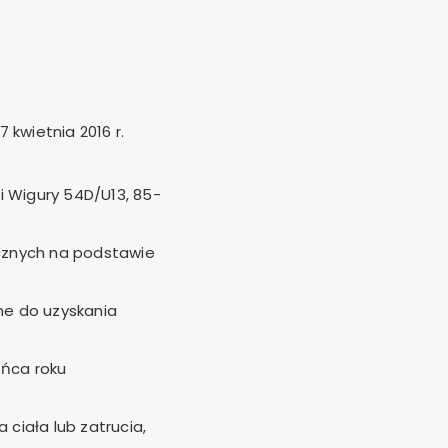
kwietnia 2016 r.
 i Wigury 54D/U13, 85-
cznych na podstawie
e do uzyskania
ońca roku
ciała lub zatrucia,