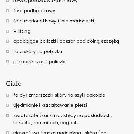
rowek policzkowo-jarzmowy
fałd podbródkowy
fałd marionetkowy (linie marionetki)
V lifting
opadające policzki i obszar pod dolną szczęką
fałd skóry na policzku
pomarszczone policzki
Ciało
fałdy i zmarszczki skóry na szyi i dekolcie
ujędrnianie i kształtowanie piersi
zwiotczałe tkanki i rozstępy na pośladkach,
brzuchu, ramionach, nogach
niewrażliwa tkanka podskórna i skóra (po