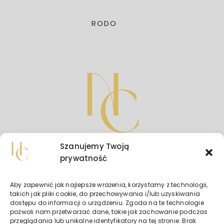
RODO
Szanujemy Twoją
prywatność
Aby zapewnić jak najlepsze wrażenia, korzystamy z technologii,
takich jak pliki cookie, do przechowywania i/lub uzyskiwania
dostępu do informacji o urządzeniu. Zgoda na te technologie
+48 730 818 900
pozwoli nam przetwarzać dane, takie jak zachowanie podczas
przeglądania lub unikalne identyfikatory na tej stronie. Brak