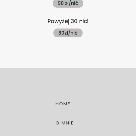
90 zł/nić
Powyżej 30 nici
80zł/nić
HOME
O MNIE